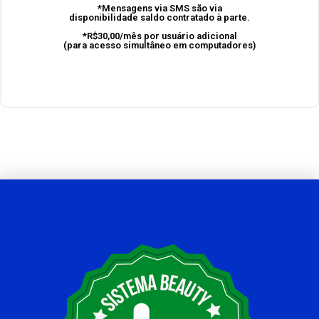
*Mensagens via SMS são via
disponibilidade saldo contratado à parte.
*R$30,00 por usuário adicional
*R$30,00/mês por usuário adicional
(para acesso simultâneo em
(para acesso simultâneo em computadores)
computadores)
*Mensagens via SMS são via
disponibilidade saldo contratado à parte.
*R$30,00/mês por usuário adicional
(para acesso simultâneo em computadores)